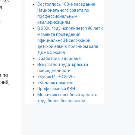
Состоялось 100-е заседание
л
Национального совета по
профессиональным
ч
квалификациям
В 2026 году исполняется 90 лет с
момента проведения
официальной Всесоюзной
детской елки в Колонном зале
Дома Союзов
С заботой о здоровье
Искусство труда: красота
повседневности
и по
«Кубок РТРС 2026»
ний,
«Коллаж памяти»
Профсоюзный КВН
Месячник способный сделать
труд более безопасным