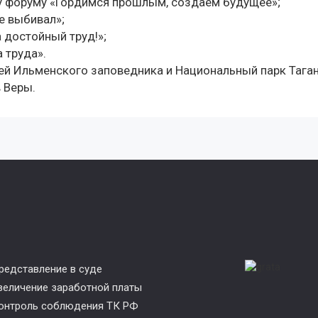
 форуму «Гордимся прошлым, создаем будущее»;
е выбивал»;
 достойный труд!»;
 труда».
зей Ильменского заповедника и Национальный парк Таган
 Веры.
редставление в суде
величение заработной платы
онтроль соблюдения ТК РФ