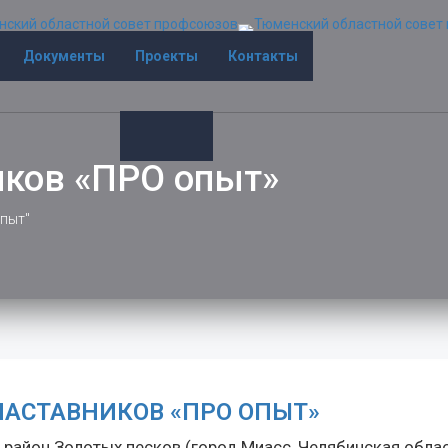
Документы
Проекты
Контакты
иков «ПРО опыт»
опыт"
НАСТАВНИКОВ «ПРО ОПЫТ»
 район Золотых песков (город Миасс, Челябинская облас