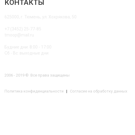
КОНТАКТЫ
625000, г. Тюмень, ул. Хохрякова, 50
+7 (3452) 25-77-85
tmoop@mail.ru
Будние дни: 8:00 - 17:00
Сб - Вс: выходные дни
2006 - 2019 © Все права защищены
Политика конфиденциальности
|
Согласие на обработку данных