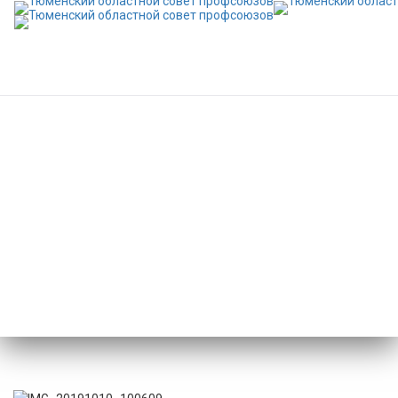
В Сочи открылся первый
интеллект-форум
«Профсоюзы. XXI век»
Главная
/
Новости
/
В Сочи открылся первый интеллект-форум
«Профсоюзы. XXI век»