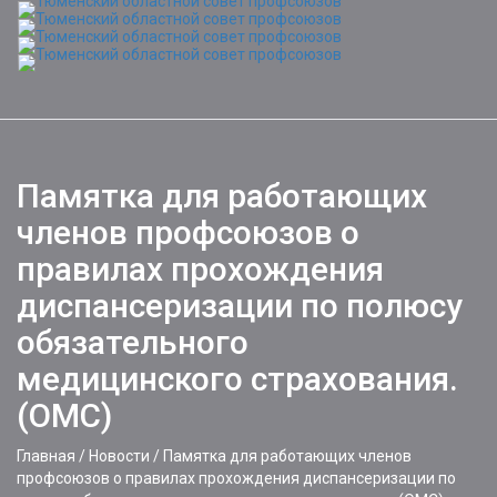
Toggle
naviga
Памятка для работающих
членов профсоюзов о
правилах прохождения
диспансеризации по полюсу
обязательного
медицинского страхования.
(ОМС)
Главная
/
Новости
/
Памятка для работающих членов
профсоюзов о правилах прохождения диспансеризации по