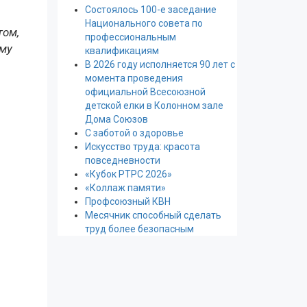
Состоялось 100-е заседание
Национального совета по
том,
профессиональным
ему
квалификациям
В 2026 году исполняется 90 лет с
момента проведения
официальной Всесоюзной
детской елки в Колонном зале
Дома Союзов
С заботой о здоровье
Искусство труда: красота
повседневности
«Кубок РТРС 2026»
«Коллаж памяти»
Профсоюзный КВН
Месячник способный сделать
труд более безопасным