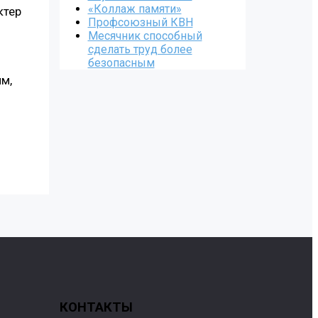
«Коллаж памяти»
ктер
Профсоюзный КВН
Месячник способный
сделать труд более
безопасным
м,
КОНТАКТЫ