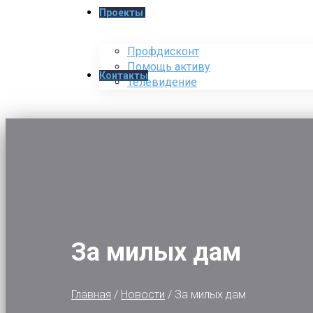
Проекты
Профдисконт
Помощь активу
Контакты
Телевидение
За милых дам
Главная
/
Новости
/
За милых дам