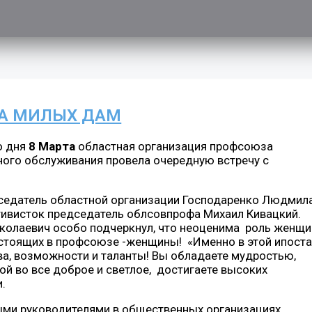
А МИЛЫХ ДАМ
о дня
8 Марта
областная организация профсоюза
ого обслуживания провела очередную встречу с
дседатель областной организации Господаренко Людмил
ивисток председатель облсовпрофа Михаил Кивацкий.
колаевич особо подчеркнул, что неоценима роль женщ
стоящих в профсоюзе -женщины! «Именно в этой ипост
ва, возможности и таланты! Вы обладаете мудростью,
ой во все доброе и светлое, достигаете высоких
.
ыми руководителями в общественных организациях,