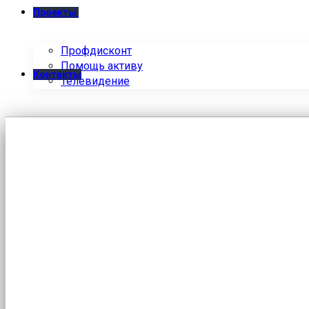
Проекты
Профдисконт
Помощь активу
Контакты
Телевидение
РАССЫЛКА ГАЗЕТЫ «СО
Главная
/
Новости
/
РАССЫЛКА ГАЗЕТЫ "СОЛИДАРНОСТЬ"