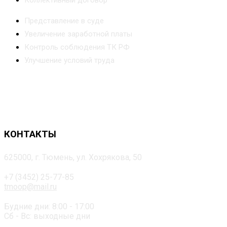
Представление в суде
Увеличение заработной платы
Контроль соблюдения ТК РФ
Улучшение условий труда
КОНТАКТЫ
625000, г. Тюмень, ул. Хохрякова, 50
+7 (3452) 25-77-85
tmoop@mail.ru
Будние дни: 8:00 - 17:00
Сб - Вс: выходные дни