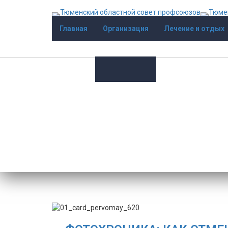
Главная
Организация
Лечение и отдых
Фотохроника: как о
лет тому назад
Главная
/
Новости
/
Фотохроника: как отмечали Пер