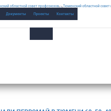
Документы
Проекты
Контакты
тмечали Первомай в Тюмени
вомай в Тюмени 60, 50, 40 и 30 лет тому назад