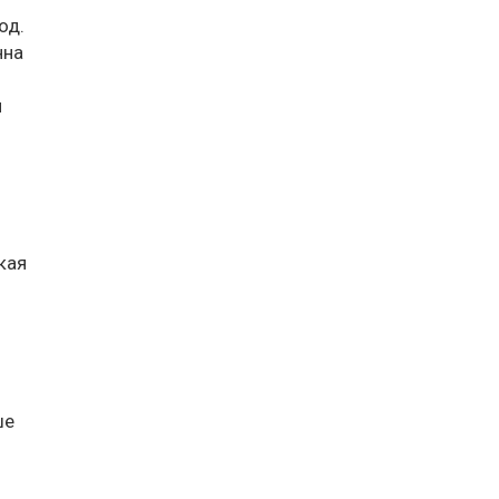
од.
нна
и
кая
ше