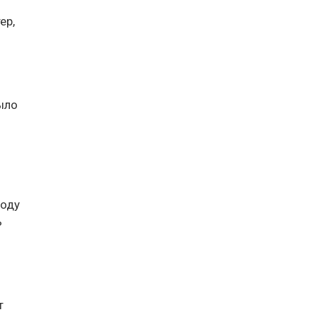
ер,
ыло
году
ь
т