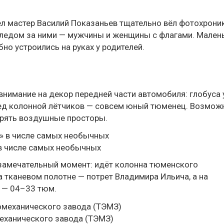
ел мастер Василий Показаньев тщательно вёл фотохрони
следом за ними — мужчины и женщины с флагами. Мален
бно устроились на руках у родителей.
внимание на декор передней части автомобиля: глобуса
еред колонной лётчиков — совсем юный тюменец. Возмож
орять воздушные просторы.
 в числе самых необычных
л замечательный момент: идёт колонна тюменского
 тканевом полотне — потрет Владимира Ильича, а на
 — 04–33 тюм.
еханического завода (ТЭМЗ)