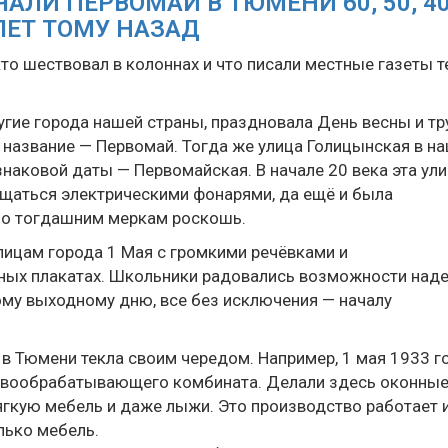
АЛИ ПЕРВОМАЙ В ТЮМЕНИ 60, 50, 40
ЛЕТ ТОМУ НАЗАД
то шествовал в колоннах и что писали местные газеты т
угие города нашей страны, праздновала День весны и тр
 название — Первомай. Тогда же улица Голицынская в н
знаковой даты — Первомайская. В начале 20 века эта ул
ещаться электрическими фонарями, да ещё и была
о тогдашним меркам роскошь.
лицам города 1 Мая с громкими речёвками и
ных плакатах. Школьники радовались возможности над
му выходному дню, все без исключения — началу
в Тюмени текла своим чередом. Например, 1 мая 1933 г
евообрабатывающего комбината. Делали здесь оконны
ягкую мебель и даже лыжи. Это производство работает 
олько мебель.