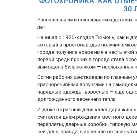
ФОТОХРОНИКА: КАК ОТМЕЧ
30 
Рассказываем и показываем в деталях, к
лет.
Начиная с 1920-х годов Тюмень, как и др
который в простонародье получил ёмкое
городе получила новое имя в честь этой 
первой среди прочих в городе стала осв
вымощена булыжником — неслыханная п
Сотни рабочих шествовали по главным у
красноречивыми лозунгами на самодель
нарядные одежды, взрослые — ещё одно
долгожданного весеннего тепла.
И даже в красный день календаря жизнь 
считается днём рождения местного дер
переплёты, дверные коробки, типовую м
сей день, правда, в арсенале осталась т