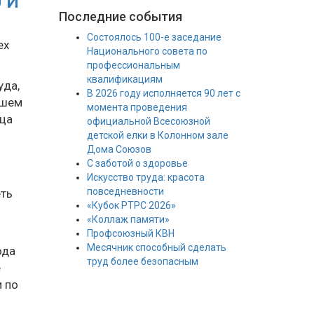
 И
Последние события
Состоялось 100-е заседание
ех
Национального совета по
профессиональным
квалификациям
уда,
В 2026 году исполняется 90 лет с
ашем
момента проведения
ица
официальной Всесоюзной
детской елки в Колонном зале
Дома Союзов
С заботой о здоровье
Искусство труда: красота
повседневности
еть
«Кубок РТРС 2026»
«Коллаж памяти»
Профсоюзный КВН
Месячник способный сделать
ода
труд более безопасным
е
и по