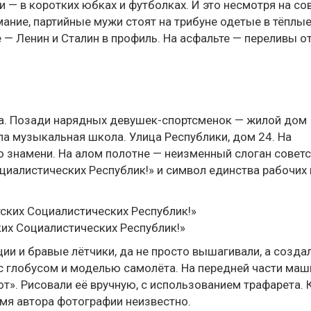
 — в коротких юбках и футболках. И это несмотря на со
мание, партийные мужи стоят на трибуне одетые в тёплы
 — Ленин и Сталин в профиль. На асфальте — переливы о
а. Позади нарядных девушек-спортсменок — жилой дом
ла музыкальная школа. Улица Республики, дом 24. На
 знамени. На алом полотне — неизменный слоган советс
циалистических Республик!» и символ единства рабочих 
ких Социалистических Республик!»
и и бравые лётчики, да не просто вышагивали, а созда
с глобусом и моделью самолёта. На передней части ма
т». Рисовали её вручную, с использованием трафарета. 
имя автора фотографии неизвестно.