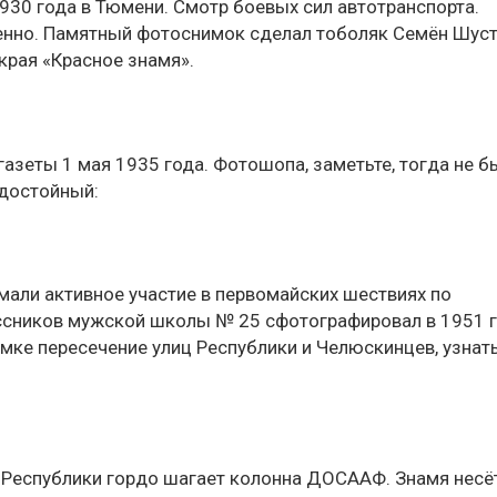
1930 года в Тюмени. Смотр боевых сил автотранспорта.
енно. Памятный фотоснимок сделал тоболяк Семён Шуст
рая «Красное знамя».
газеты 1 мая 1935 года. Фотошопа, заметьте, тогда не б
 достойный:
мали активное участие в первомайских шествиях по
ссников мужской школы № 25 сфотографировал в 1951 
мке пересечение улиц Республики и Челюскинцев, узнат
е Республики гордо шагает колонна ДОСААФ. Знамя несё