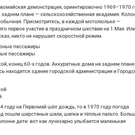
ервомайская демонстрация, ориентировочно 1969–1970 г
 заднем плане — сельскохозяйственная академия. Коло
 обычная. Присмотритесь, в каждой мотолюльке —
это первое участие в праздничном шествии на 1 Мая. Ил
сках, никто не нарушает скоростной режим.
ные пассажиры
ой, конец 60-х годов. Аккуратные дома на заднем плане
есь находится здание городской администрации и Городс
й
54 году на Первомай шёл дождь, то в 1970 году погода
д пошли шерстяные шали, шапки и тёплые пальто. Боль
лонне дети: вот как лучезарно улыбается маленькая