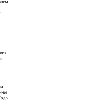
всем
е
т
ких
и
ли
шины
Кадр