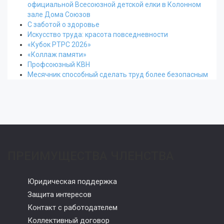
официальной Всесоюзной детской елки в Колонном
зале Дома Союзов
С заботой о здоровье
Искусство труда: красота повседневности
«Кубок РТРС 2026»
«Коллаж памяти»
Профсоюзный КВН
Месячник способный сделать труд более безопасным
ПРЕИМУЩЕСТВА ЧЛЕНСТВА
Юридическая поддержка
Защита интересов
Контакт с работодателем
Коллективный договор