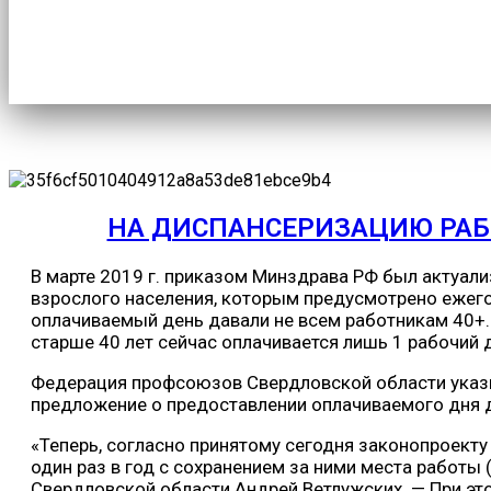
Главная
/
Новости
/
на диспансеризацию работникам старш
НА ДИСПАНСЕРИЗАЦИЮ РАБО
В марте 2019 г. приказом Минздрава РФ был актуал
взрослого населения, которым предусмотрено ежего
оплачиваемый день давали не всем работникам 40+.
старше 40 лет сейчас оплачивается лишь 1 рабочий де
Федерация профсоюзов Свердловской области указы
предложение о предоставлении оплачиваемого дня 
«Теперь, согласно принятому сегодня законопроекту
один раз в год с сохранением за ними места работы
Свердловской области Андрей Ветлужских. — При эт