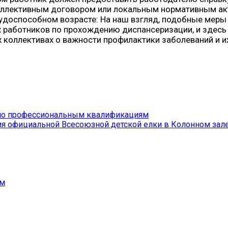
 коллективным договором или локальным нормативным а
удоспособном возрасте: На наш взгляд, подобные меры
их работников по прохождению диспансеризации, и зде
коллективах о важности профилактики заболеваний и и
а по профессиональным квалификациям
ения официальной Всесоюзной детской елки в Колонном за
ым