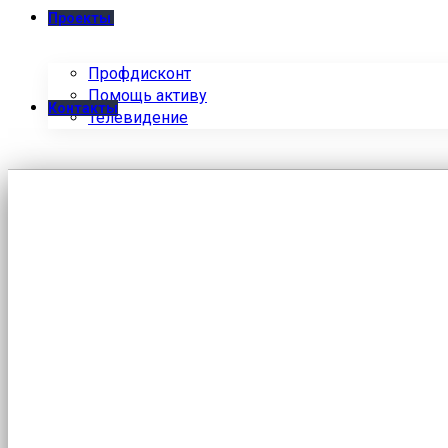
Проекты
Профдисконт
Помощь активу
Контакты
Телевидение
на диспансеризацию рабо
ежегодно