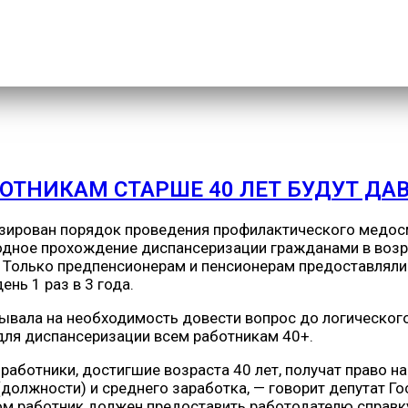
е 40 лет будут давать 1 выходной ежегодно
ТНИКАМ СТАРШЕ 40 ЛЕТ БУДУТ ДА
изирован порядок проведения профилактического медос
дное прохождение диспансеризации гражданами в возра
 Только предпенсионерам и пенсионерам предоставляли
нь 1 раз в 3 года.
вала на необходимость довести вопрос до логического
для диспансеризации всем работникам 40+.
 работники, достигшие возраста 40 лет, получат право 
 (должности) и среднего заработка, — говорит депутат
ом работник должен предоставить работодателю справку