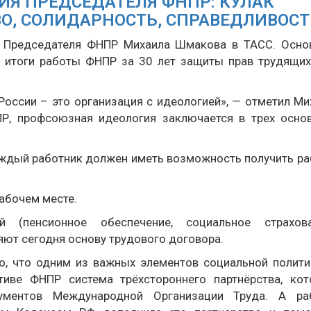
ИЯ ПРЕДСЕДАТЕЛЯ ФНПР: КУЛАК
О, СОЛИДАРНОСТЬ, СПРАВЕДЛИВОСТ
я Председателя ФНПР Михаила Шмакова в ТАСС. Осно
и итоги работы ФНПР за 30 лет защиты прав трудящих
ссии – это организация с идеологией», — отметил Ми
Р, профсоюзная идеология заключается в трех осно
Каждый работник должен иметь возможность получить ра
рабочем месте.
 (пенсионное обеспечение, социальное страхова
яют сегодня основу трудового договора.
о, что одним из важных элементов социальной полити
тиве ФНПР система трёхстороннего партнёрства, кот
ументов Международной Организации Труда. А ра