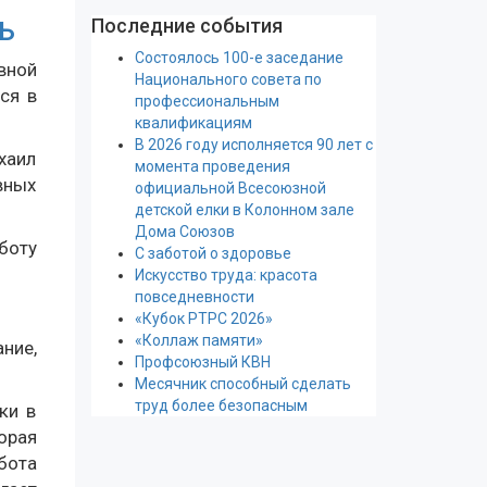
Последние события
Ь
Состоялось 100-е заседание
вной
Национального совета по
ся в
профессиональным
квалификациям
В 2026 году исполняется 90 лет с
хаил
момента проведения
вных
официальной Всесоюзной
детской елки в Колонном зале
Дома Союзов
боту
С заботой о здоровье
Искусство труда: красота
повседневности
«Кубок РТРС 2026»
«Коллаж памяти»
ние,
Профсоюзный КВН
Месячник способный сделать
труд более безопасным
ки в
орая
бота