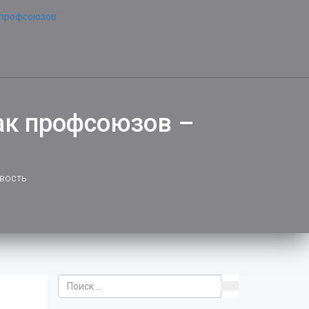
ак профсоюзов –
ивость