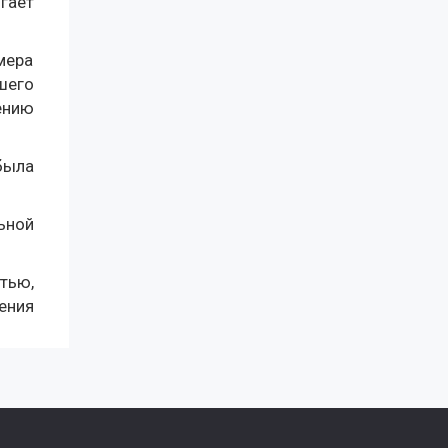
гает
мера
шего
ению
была
ьной
тью,
ения