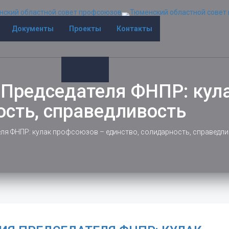
Документы
Проекты
Контакты
 Председателя ФНПР: кул
ость, справедливость
ля ФНПР: кулак профсоюзов – единство, солидарность, справедл