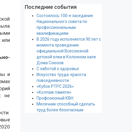
Последние события
Состоялось 100-е заседание
ской
Национального совета по
была
профессиональным
выми
квалификациям
В 2026 году исполняется 90 лет с
 или
момента проведения
официальной Всесоюзной
ьно-
детской елки в Колонном зале
Дома Союзов
С заботой о здоровье
зы и
Искусство труда: красота
повседневности
рмах
«Кубок РТРС 2026»
орий
«Коллаж памяти»
х не
Профсоюзный КВН
Месячник способный сделать
труд более безопасным
сти.
овые
2020