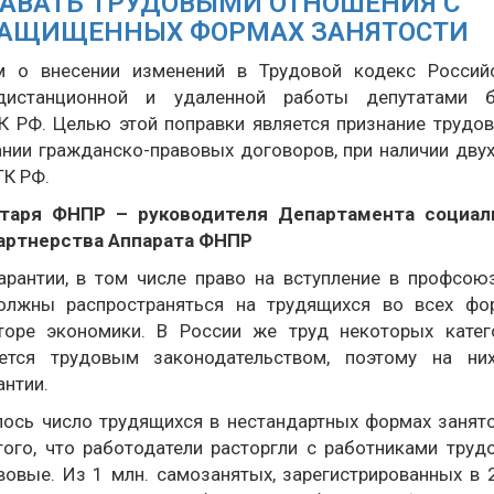
АВАТЬ ТРУДОВЫМИ ОТНОШЕНИЯ С
ЗАЩИЩЕННЫХ ФОРМАХ ЗАНЯТОСТИ
м о внесении изменений в Трудовой кодекс Россий
дистанционной и удаленной работы депутатами 
ТК РФ. Целью этой поправки является признание трудо
нии гражданско-правовых договоров, при наличии двух
ТК РФ.
етаря ФНПР – руководителя Департамента социал
артнерства Аппарата ФНПР
рантии, в том числе право на вступление в профсою
должны распространяться на трудящихся во всех фо
торе экономики. В России же труд некоторых катег
ется трудовым законодательством, поэтому на ни
нтии.
лось число трудящихся в нестандартных формах занято
того, что работодатели расторгли с работниками труд
овые. Из 1 млн. самозанятых, зарегистрированных в 