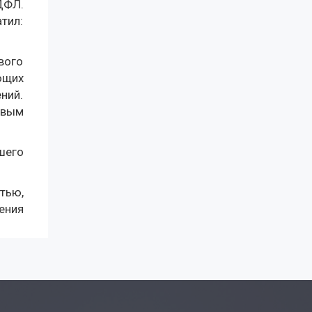
ДФЛ.
тил:
вого
ющих
ний.
овым
шего
тью,
ения