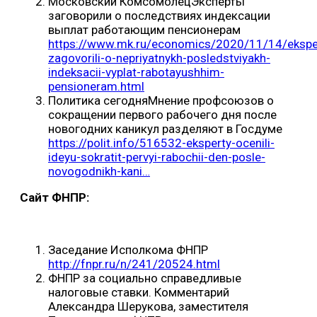
Московский КомсомолецЭксперты
заговорили о последствиях индексации
выплат работающим пенсионерам
https://www.mk.ru/economics/2020/11/14/ekspe
zagovorili-o-nepriyatnykh-posledstviyakh-
indeksacii-vyplat-rabotayushhim-
pensioneram.html
Политика сегодняМнение профсоюзов о
сокращении первого рабочего дня после
новогодних каникул разделяют в Госдуме
https://polit.info/516532-eksperty-ocenili-
ideyu-sokratit-pervyi-rabochii-den-posle-
novogodnikh-kani…
Сайт ФНПР:
Заседание Исполкома ФНПР
http://fnpr.ru/n/241/20524.html
ФНПР за социально справедливые
налоговые ставки. Комментарий
Александра Шерукова, заместителя