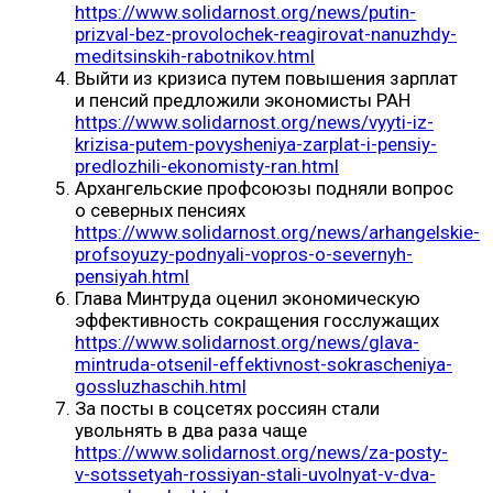
https://www.solidarnost.org/news/putin-
prizval-bez-provolochek-reagirovat-nanuzhdy-
meditsinskih-rabotnikov.html
Выйти из кризиса путем повышения зарплат
и пенсий предложили экономисты РАН
https://www.solidarnost.org/news/vyyti-iz-
krizisa-putem-povysheniya-zarplat-i-pensiy-
predlozhili-ekonomisty-ran.html
Архангельские профсоюзы подняли вопрос
о северных пенсиях
https://www.solidarnost.org/news/arhangelskie-
profsoyuzy-podnyali-vopros-o-severnyh-
pensiyah.html
Глава Минтруда оценил экономическую
эффективность сокращения госслужащих
https://www.solidarnost.org/news/glava-
mintruda-otsenil-effektivnost-sokrascheniya-
gossluzhaschih.html
За посты в соцсетях россиян стали
увольнять в два раза чаще
https://www.solidarnost.org/news/za-posty-
v-sotssetyah-rossiyan-stali-uvolnyat-v-dva-