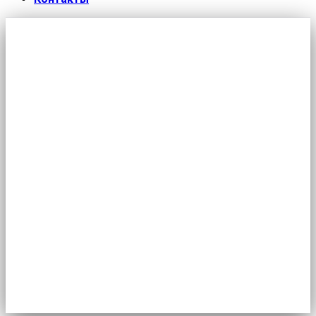
Перечень ссылок на актуальные
информационные материалы,
относящиеся к профсоюзной
тематике (12.11.2020 — 18.11.2020)
Главная
/
Новости
/
Перечень ссылок на актуальные
информационные материалы, относящиеся к
профсоюзной тематике (12.11.2020 - 18.11.2020)