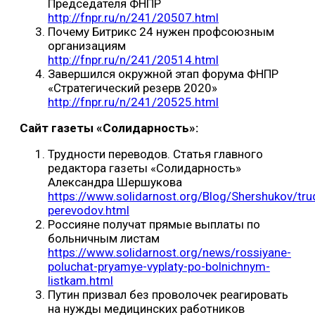
Председателя ФНПР
http://fnpr.ru/n/241/20507.html
Почему Битрикс 24 нужен профсоюзным
организациям
http://fnpr.ru/n/241/20514.html
Завершился окружной этап форума ФНПР
«Стратегический резерв 2020»
http://fnpr.ru/n/241/20525.html
Сайт газеты «Солидарность»:
Трудности переводов. Статья главного
редактора газеты «Солидарность»
Александра Шершукова
https://www.solidarnost.org/Blog/Shershukov/tru
perevodov.html
Россияне получат прямые выплаты по
больничным листам
https://www.solidarnost.org/news/rossiyane-
poluchat-pryamye-vyplaty-po-bolnichnym-
listkam.html
Путин призвал без проволочек реагировать
на нужды медицинских работников