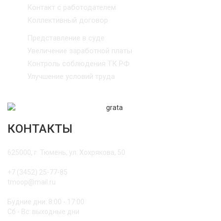
Контакт с работодателем
Коллективный договор
Представление в суде
Увеличение заработной платы
Контроль соблюдения ТК РФ
Улучшение условий труда
КОНТАКТЫ
625000, г. Тюмень, ул. Хохрякова, 50
+7 (3452) 25-77-85
tmoop@mail.ru
Будние дни: 8:00 - 17:00
Сб - Вс: выходные дни