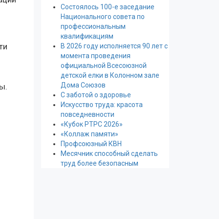
Состоялось 100-е заседание
Национального совета по
профессиональным
квалификациям
ти
В 2026 году исполняется 90 лет с
момента проведения
официальной Всесоюзной
детской елки в Колонном зале
Дома Союзов
ы.
С заботой о здоровье
Искусство труда: красота
повседневности
«Кубок РТРС 2026»
«Коллаж памяти»
Профсоюзный КВН
Месячник способный сделать
труд более безопасным