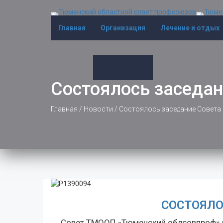
Главная
Организация
Лечение и отдых
Состоялось заседан
Главная
/
Новости
/
Состоялось заседание Совета
СОСТОЯЛО
Совет ТМООП «Тюменский облсовпроф» н