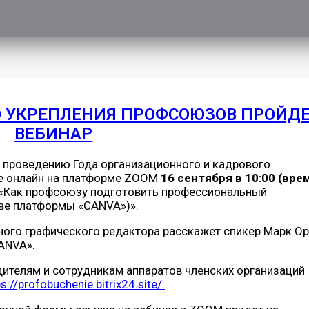
О УКРЕПЛЕНИЯ ПРОФСОЮЗОВ ПРОЙД
ВЕБИНАР
о проведению Года организационного и кадрового
е онлайн на платформе ZOOM
16 сентября в 10:00 (вре
: «Как профсоюзу подготовить профессиональный
ове платформы «CANVA»)».
ого графического редактора расскажет спикер Марк Ор
ANVA».
дителям и сотрудникам аппаратов членских организаций
ps://profobuchenie.bitrix24.site/