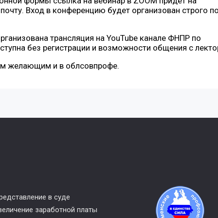
ионной формы ссылка на вебинар в ZOOM придет на
почту. Вход в конференцию будет организован строго п
рганизована трансляция на YouTube канале ФНПР по
ступна без регистрации и возможности общения с лекто
ем желающим и в облсовпрофе.
редставление в суде
величение заработной платы