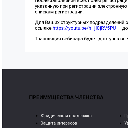
После заполнения всех полей регистрац
указанную при регистрации электронную 
спискам регистрации.
Для Ваших структурных подразделений о
ссылке
https://youtu.be/h_jI0jRV5PU
— до
Трансляция вебинара будет доступна вс
ПРЕИМУЩЕСТВА ЧЛЕНСТВА
Юридическая поддержка
П
Защита интересов
У