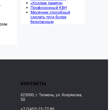
«Коллаж памяти»
о
Профсоюзный КВН
Месячник способный
сделать труд более
безопасным
ром.
КОНТАКТЫ
625000, г. Тюмень, ул. Хохрякова,
50
+7 (3452) 25-77-85