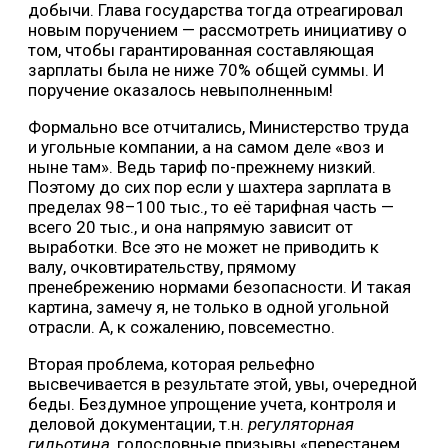
добычи. Глава государства тогда отреагировал
новым поручением — рассмотреть инициативу о
том, чтобы гарантированная составляющая
зарплаты была не ниже 70% общей суммы. И
поручение оказалось невыполненным!
Формально все отчитались, Министерство труда
и угольные компании, а на самом деле «воз и
ныне там». Ведь тариф по-прежнему низкий.
Поэтому до сих пор если у шахтера зарплата в
пределах 98–100 тыс., то её тарифная часть —
всего 20 тыс., и она напрямую зависит от
выработки. Все это не может не приводить к
валу, очковтирательству, прямому
пренебрежению нормами безопасности. И такая
картина, замечу я, не только в одной угольной
отрасли. А, к сожалению, повсеместно.
Вторая проблема, которая рельефно
высвечивается в результате этой, увы, очередной
беды. Бездумное упрощение учета, контроля и
деловой документации, т.н.
регуляторная
гильотина
, голословные призывы «перестанем