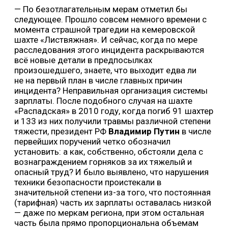
— По безотлагательным мерам отметил бы
следующее. Прошло совсем немного времени с
момента страшной трагедии на кемеровской
шахте «Листвяжная». И сейчас, когда по мере
расследования этого инцидента раскрываются
всё новые детали в предпосылках
произошедшего, знаете, что выходит едва ли
не на первый план в числе главных причин
инцидента? Неправильная организация системы
зарплаты. После подобного случая на шахте
«Распадская» в 2010 году, когда погиб 91 шахтер
и 133 из них получили травмы различной степени
тяжести, президент РФ
Владимир Путин
в числе
первейших поручений четко обозначил
установить: а как, собственно, обстояли дела с
вознаграждением горняков за их тяжелый и
опасный труд? И было выявлено, что нарушения
техники безопасности проистекали в
значительной степени из-за того, что постоянная
(тарифная) часть их зарплаты оставалась низкой
— даже по меркам региона, при этом остальная
часть была прямо пропорциональна объемам