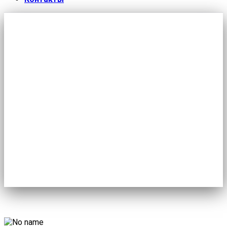
Михаил Шмаков: «Труд должен
быть дорогим»
Главная
/
Новости
/
Михаил Шмаков: «Труд должен быть
дорогим»