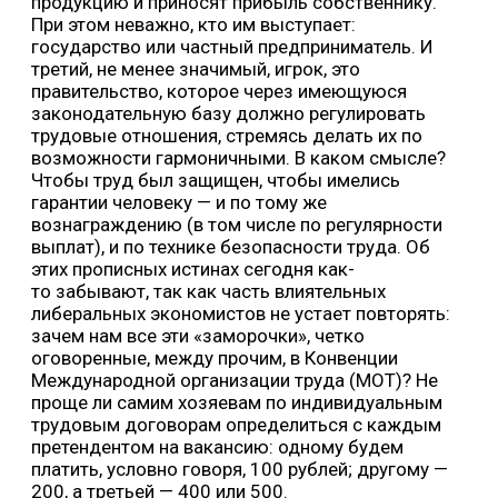
продукцию и приносят прибыль собственнику.
При этом неважно, кто им выступает:
государство или частный предприниматель. И
третий, не менее значимый, игрок, это
правительство, которое через имеющуюся
законодательную базу должно регулировать
трудовые отношения, стремясь делать их по
возможности гармоничными. В каком смысле?
Чтобы труд был защищен, чтобы имелись
гарантии человеку — и по тому же
вознаграждению (в том числе по регулярности
выплат), и по технике безопасности труда. Об
этих прописных истинах сегодня как-
то забывают, так как часть влиятельных
либеральных экономистов не устает повторять:
зачем нам все эти «заморочки», четко
оговоренные, между прочим, в Конвенции
Международной организации труда (МОТ)? Не
проще ли самим хозяевам по индивидуальным
трудовым договорам определиться с каждым
претендентом на вакансию: одному будем
платить, условно говоря, 100 рублей; другому —
200, а третьей — 400 или 500.