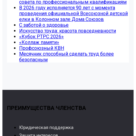
совета по профессиональным квалификациям
В 2026 году исполняется 90 лет с момента
проведения официальной Всесоюзной детской
елки в Колонном зале Дома Союзов
С заботой о здоровье
Искусство труда: красота повседневности
«Кубок РТРС 2026»
«Коллаж памяти»
Профсоюзный КВН
Месячник способный сделать труд более
безопасным
ПРЕИМУЩЕСТВА ЧЛЕНСТВА
Юридическая поддержка
Защита интересов