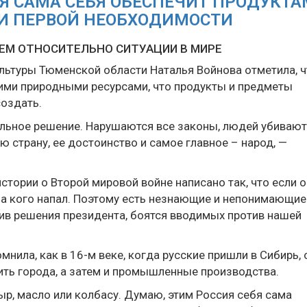
ИЯ САМА СЕБЯ ОБЕСПЕЧИТ ПРОДУКТ
И ПЕРВОЙ НЕОБХОДИМОСТИ
ЕМ ОТНОСИТЕЛЬНО СИТУАЦИИ В МИРЕ
ьтуры Тюменской области Наталья Войнова отметила, ч
кими природными ресурсами, что продукты и предметы
оздать.
ильное решение. Нарушаются все законы, людей убивают
ю страну, ее достоинство и самое главное – народ, —
стории о Второй мировой войне написано так, что если о
о на кого напал. Поэтому есть незнающие и непонимающие
ив решения президента, боятся вводимых против нашей
мнила, как в 16-м веке, когда русские пришли в Сибирь, 
ить города, а затем и промышленные производства.
ыр, масло или колбасу. Думаю, этим Россия себя сама