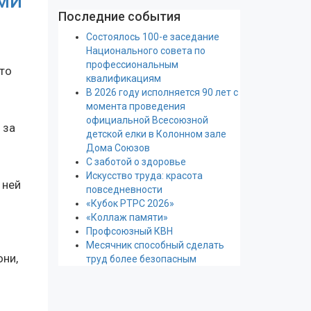
АМИ
Последние события
Состоялось 100-е заседание
Национального совета по
профессиональным
то
квалификациям
В 2026 году исполняется 90 лет с
момента проведения
официальной Всесоюзной
 за
детской елки в Колонном зале
Дома Союзов
С заботой о здоровье
Искусство труда: красота
 ней
повседневности
«Кубок РТРС 2026»
«Коллаж памяти»
Профсоюзный КВН
Месячник способный сделать
они,
труд более безопасным