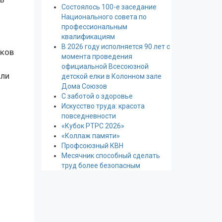
Состоялось 100-е заседание
Национального совета по
профессиональным
квалификациям
В 2026 году исполняется 90 лет с
иков
момента проведения
официальной Всесоюзной
или
детской елки в Колонном зале
Дома Союзов
С заботой о здоровье
Искусство труда: красота
повседневности
«Кубок РТРС 2026»
«Коллаж памяти»
Профсоюзный КВН
Месячник способный сделать
труд более безопасным