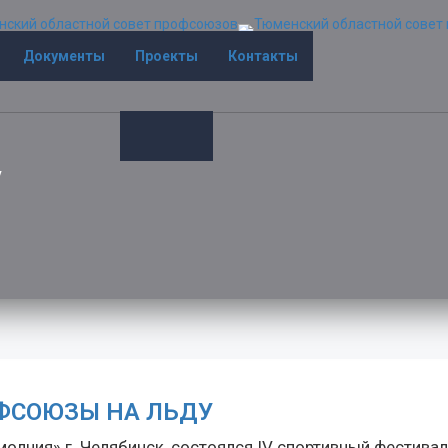
Документы
Проекты
Контакты
у
ФСОЮЗЫ НА ЛЬДУ
олния» г. Челябинск, состоялся IV спортивный фестива