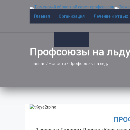
Главная
Организация
Лечение и отдых
Профсоюзы на льд
Главная
/
Новости
/
Профсоюзы на льду
ПРО
9 апреля в Ледовом Дворце «Уральская м