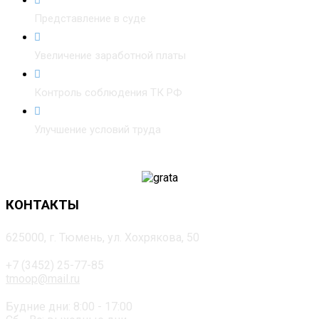
Представление в суде
Увеличение заработной платы
Контроль соблюдения ТК РФ
Улучшение условий труда
КОНТАКТЫ
625000, г. Тюмень, ул. Хохрякова, 50
+7 (3452) 25-77-85
tmoop@mail.ru
Будние дни: 8:00 - 17:00