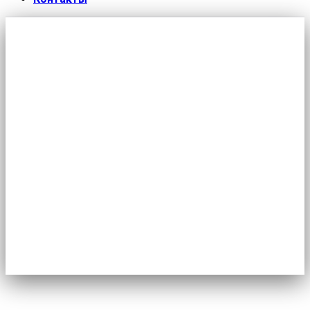
Минтруд открыл запись на
программу бесплатного
переобучения
Главная
/
Новости
/
Минтруд открыл запись на
программу бесплатного переобучения