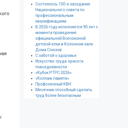
Состоялось 100-е заседание
й
Национального совета по
кого
профессиональным
квалификациям
В 2026 году исполняется 90 лет с
момента проведения
официальной Всесоюзной
детской елки в Колонном зале
Дома Союзов
ная
С заботой о здоровье
Искусство труда: красота
повседневности
«Кубок РТРС 2026»
«Коллаж памяти»
Профсоюзный КВН
Месячник способный сделать
труд более безопасным
ы