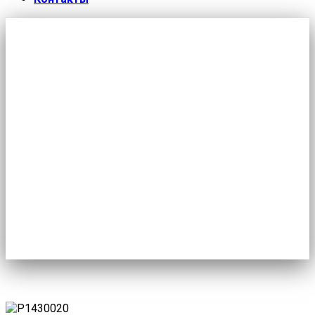
Школа молодого профлидера — что
и как?
Главная
/
Новости
/
Школа молодого профлидера - что и
как?