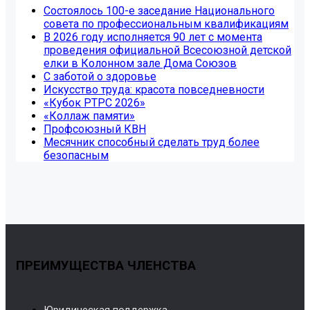
Состоялось 100-е заседание Национального
совета по профессиональным квалификациям
В 2026 году исполняется 90 лет с момента
проведения официальной Всесоюзной детской
елки в Колонном зале Дома Союзов
С заботой о здоровье
Искусство труда: красота повседневности
«Кубок РТРС 2026»
«Коллаж памяти»
Профсоюзный КВН
Месячник способный сделать труд более
безопасным
ПРЕИМУЩЕСТВА ЧЛЕНСТВА
Юридическая поддержка