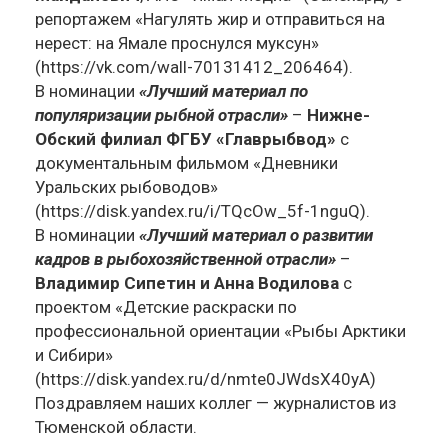
репортажем «Нагулять жир и отправиться на
нерест: на Ямале проснулся муксун»
(https://vk.com/wall-70131412_206464).
В номинации
«Лучший материал по
популяризации рыбной отрасли»
–
Нижне-
Обский филиал ФГБУ «Главрыбвод»
с
документальным фильмом «Дневники
Уральских рыбоводов»
(https://disk.yandex.ru/i/TQcOw_5f-1nguQ).
В номинации
«Лучший материал о развитии
кадров в рыбохозяйственной отрасли»
–
Владимир Сипетин и Анна Водилова
с
проектом «Детские раскраски по
профессиональной ориентации «Рыбы Арктики
и Сибири»
(https://disk.yandex.ru/d/nmte0JWdsX40yA)
Поздравляем наших коллег — журналистов из
Тюменской области.