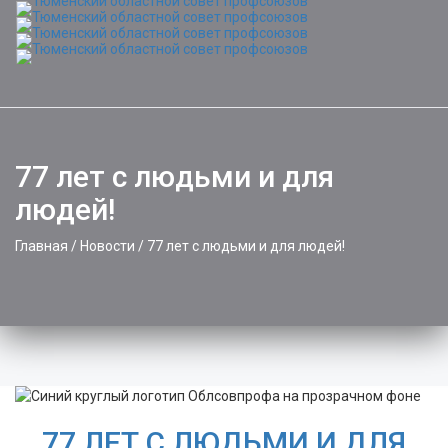
Toggle
naviga
77 лет с людьми и для
людей!
Главная
/
Новости
/
77 лет с людьми и для людей!
77 ЛЕТ С ЛЮДЬМИ И ДЛЯ