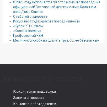
В 2026 году исполняется 90 лет с момента проведения
официальной Всесоюзной детской елки в Колонном
зале Дома Союзов
С заботой о здоровье
Искусство труда: красота повседневности
«Кубок РТРС 2026»
«Коллаж памяти»
Профсоюзный КВН
Месячник способный сделать труд более безопасным
ПРЕИМУЩЕСТВА ЧЛЕНСТВА
Юридическая поддержка
Защита интересов
Контакт с работодателем