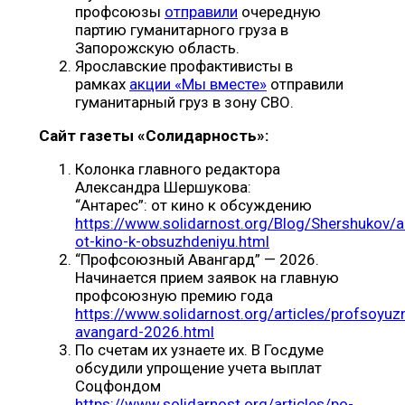
профсоюзы
отправили
очередную
партию гуманитарного груза в
Запорожскую область.
Ярославские профактивисты в
рамках
акции «Мы вместе»
отправили
гуманитарный груз в зону СВО.
Сайт газеты «Солидарность»:
Колонка главного редактора
Александра Шершукова:
“Антарес”: от кино к обсуждению
https://www.solidarnost.org/Blog/Shershukov/a
ot-kino-k-obsuzhdeniyu.html
“Профсоюзный Авангард” — 2026.
Начинается прием заявок на главную
профсоюзную премию года
https://www.solidarnost.org/articles/profsoyuz
avangard-2026.html
По счетам их узнаете их. В Госдуме
обсудили упрощение учета выплат
Соцфондом
https://www.solidarnost.org/articles/po-