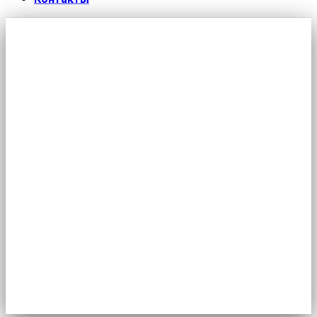
Перечень ссылок на актуальные
информационные материалы,
относящиеся к профсоюзной
тематике (7.02.2026 – 12.02.2026)
Главная
/
Новости
/
Перечень ссылок на актуальные
информационные материалы, относящиеся к
профсоюзной тематике (7.02.2026 – 12.02.2026)