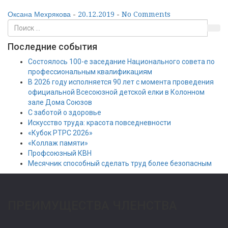
Оксана Мехрякова
-
20.12.2019
-
No Comments
Последние события
Состоялось 100-е заседание Национального совета по
профессиональным квалификациям
В 2026 году исполняется 90 лет с момента проведения
официальной Всесоюзной детской елки в Колонном
зале Дома Союзов
С заботой о здоровье
Искусство труда: красота повседневности
«Кубок РТРС 2026»
«Коллаж памяти»
Профсоюзный КВН
Месячник способный сделать труд более безопасным
ПРЕИМУЩЕСТВА ЧЛЕНСТВА