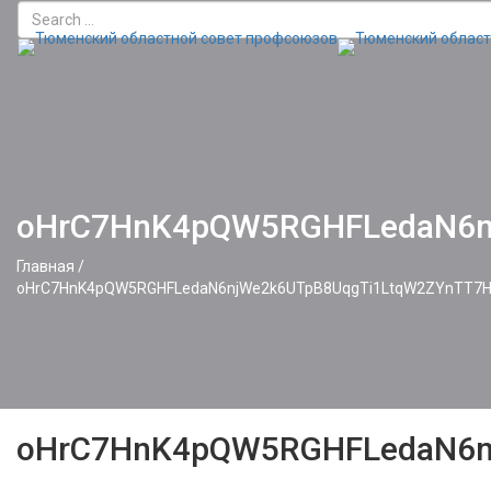
oHrC7HnK4pQW5RGHFLedaN6n
Главная
/
oHrC7HnK4pQW5RGHFLedaN6njWe2k6UTpB8UqgTi1LtqW2ZYnTT7
oHrC7HnK4pQW5RGHFLedaN6n