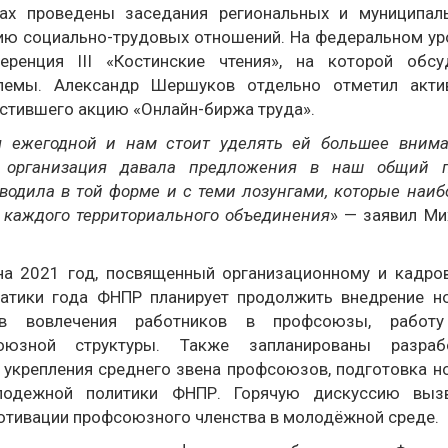
ах проведены заседания региональных и муниципал
нию социально-трудовых отношений. На федеральном ур
еренция III «Костинские чтения», на которой обсу
блемы. Александр Шершуков отдельно отметил акти
стившего акцию «Онлайн-биржа труда».
я ежегодной и нам стоит уделять ей большее внима
я организация давала предложения в наш общий 
водила в той форме и с теми лозунгами, которые наиб
 каждого территориального объединения
» — заявил Ми
на 2021 год, посвященный организационному и кадро
атики года ФНПР планирует продолжить внедрение н
дов вовлечения работников в профсоюзы, работ
оюзной структуры. Также запланированы разраб
 укрепления среднего звена профсоюзов, подготовка н
лодежной политики ФНПР. Горячую дискуссию выз
отивации профсоюзного членства в молодёжной среде.