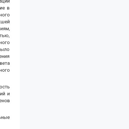
ации
ие в
ного
кшей
иям,
тью,
ного
Было
ения
вета
ного
ость
ий и
енов
ьные