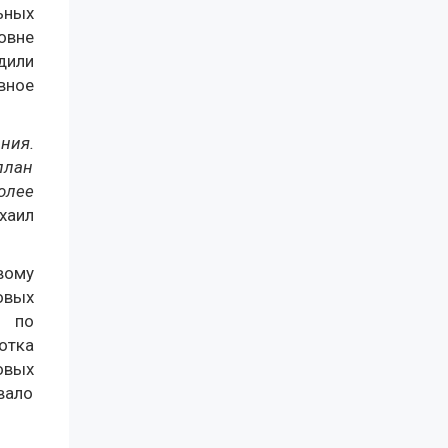
ьных
овне
дили
вное
ния.
план
олее
хаил
вому
овых
у по
отка
овых
вало