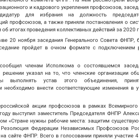
зационного и кадрового укрепления профсоюзов, засед
ндидатур для избрания на должность председат
ций профсоюзов, а также приняли постановления о сис
об итогах проведения коллективных действий за 2020 г
ве 20 ноября заседания Генерального Совета ФНПР, 
аседание пройдет в очном формате с подключением 
сообщил членам Исполкома о состоявшемся засед
 решении указал на то, что членские организации об
ы выполнять устав этого объединения, приня
им необходимо внести соответствующие изменения в у
ероссийской акции профсоюзов в рамках Всемирного
 году выступил заместитель Председателя ФНПР Алекс
зом «Стране нужны рабочие места: защитим существую
а Резолюция Федерации Независимых Профсоюзов Рос
а сайте ФНПР. Всего в голосовании приняли участие 4