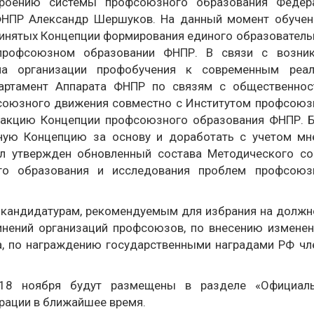
роению системы профсоюзного образования Федер
ФНПР Александр Шершуков. На данный момент обучен
ринятых Концепции формирования единого образователь
профсоюзном образовании ФНПР. В связи с возни
ла организации профобучения к современным реал
артамент Аппарата ФНПР по связям с общественнос
союзного движения совместно с Институтом профсоюз
дакцию Концепции профсоюзного образования ФНПР. 
ную Концепцию за основу и доработать с учетом мн
л утвержден обновленный состава Методического со
о образования и исследования проблем профсоюз
 кандидатурам, рекомендуемым для избрания на должн
инений организаций профсоюзов, по внесению изменен
а, по награждению государственными наградами РФ чл
18 ноября будут размещены в разделе «Официал
рации в ближайшее время.