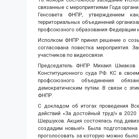
связанные с мероприятиями Года органи
Генсовета ФНПР, утверждением ка
территориальных объединений организа
профсоюзного образования Федерации и 
Исполком ФНПР принял решение о созы
согласована повестка мероприятия. З
участников по видеосвязи.
Председатель ФНПР Михаил Шмаков 
Конституционного суда РФ. КС в своем
профсоюзного объединения обязан
демократическим путем. В связи с эт
ФНПР.
С докладом об итогах проведения Вс
действий «За достойный труд!» в 2020
Шершуков. Акция состоялась под деви
создадим новые!». Была подготовлен
проголосовать за которую можно было н