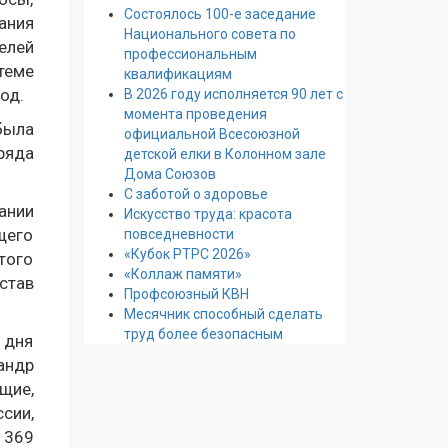
Состоялось 100-е заседание
ания
Национального совета по
елей
профессиональным
теме
квалификациям
од.
В 2026 году исполняется 90 лет с
момента проведения
была
официальной Всесоюзной
ряда
детской елки в Колонном зале
Дома Союзов
С заботой о здоровье
ании
Искусство труда: красота
щего
повседневности
«Кубок РТРС 2026»
того
«Коллаж памяти»
став
Профсоюзный КВН
Месячник способный сделать
труд более безопасным
 дня
андр
щие,
сии,
 369