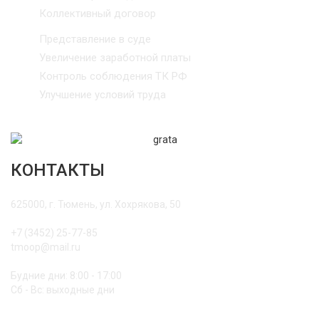
Коллективный договор
Представление в суде
Увеличение заработной платы
Контроль соблюдения ТК РФ
Улучшение условий труда
КОНТАКТЫ
625000, г. Тюмень, ул. Хохрякова, 50
+7 (3452) 25-77-85
tmoop@mail.ru
Будние дни: 8:00 - 17:00
Сб - Вс: выходные дни