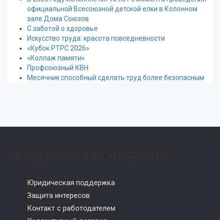
официальной Всесоюзной детской елки в Колонном
зале Дома Союзов
С заботой о здоровье
Искусство труда: красота повседневности
«Кубок РТРС 2026»
«Коллаж памяти»
Профсоюзный КВН
Месячник способный сделать труд более безопасным
ПРЕИМУЩЕСТВА ЧЛЕНСТВА
Юридическая поддержка
Защита интересов
Контакт с работодателем