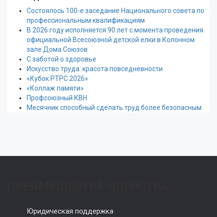
Состоялось 100-е заседание Национального совета по
профессиональным квалификациям
В 2026 году исполняется 90 лет с момента проведения
официальной Всесоюзной детской елки в Колонном
зале Дома Союзов
С заботой о здоровье
Искусство труда: красота повседневности
«Кубок РТРС 2026»
«Коллаж памяти»
Профсоюзный КВН
Месячник способный сделать труд более безопасным
ПРЕИМУЩЕСТВА ЧЛЕНСТВА
Юридическая поддержка