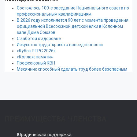
Состоялось 100-е заседание Национального совета по
профессиональным квалификациям
В 2026 году исполняется 90 лет с момента проведения
официальной Всесоюзной детской елки в Колонном
зале Дома Союзов
С заботой о здоровье
Искусство труда: красота повседневности
«Кубок РТРС 2026»
«Коллаж памяти»
Профсоюзный КВН
Месячник способный сделать труд более безопасным
ПРЕИМУЩЕСТВА ЧЛЕНСТВА
Юридическая поддержка