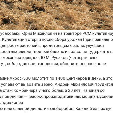
Русаковых. Юрий Михайлович на тракторе РСМ культивир
м. Культивация стерни после сбора урожая (при правильн
для роста растений в предстоящем сезоне, улучшает
 восстанавливает водный баланс и позволяет удержать в
е механизаторы, как Ю.М. Русаков (четверть века
ут, соблюдая все технологии, обновить осеннее поле.
айне Акрос-530 молотит по 1400 центнеров в день, а это
 успевают вывозить зерно. Андрей Михайлович трудится
а стаж комбайнера у него больше 20 лет. Начинал со
го поколения — высокопроизводительная, мощная, услов
кондиционер.
атели славной династии хлеборобов. Каждый из них лу