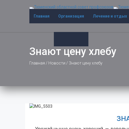
Главная
Организация
Лечение и отдых
Знают цену хлебу
Главная
/
Новости
/
Знают цену хлебу
ЗН
Урожай нынче очень хороший, — доволь