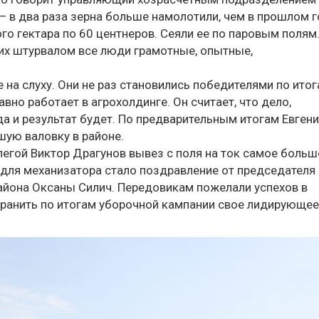
 в два раза зерна больше намолотили, чем в прошлом г
о гектара по 60 центнеров. Сеяли ее по паровым полям
 их штурвалом все люди грамотные, опытные,
на слуху. Они не раз становились победителями по ито
вно работает в агрохолдинге. Он считает, что дело,
 и результат будет. По предварительным итогам Евгени
ую валовку в районе.
елегой Виктор Драгунов вывез с поля на ток самое боль
для механизатора стало поздравление от председателя
йона Оксаны Силич. Передовикам пожелали успехов в
охранить по итогам уборочной кампании свое лидирующее