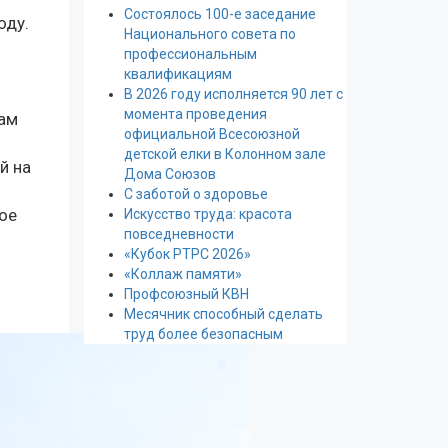
Состоялось 100-е заседание
оду.
Национального совета по
.
профессиональным
квалификациям
В 2026 году исполняется 90 лет с
момента проведения
гам
официальной Всесоюзной
детской елки в Колонном зале
й на
Дома Союзов
С заботой о здоровье
шое
Искусство труда: красота
повседневности
«Кубок РТРС 2026»
«Коллаж памяти»
Профсоюзный КВН
Месячник способный сделать
труд более безопасным