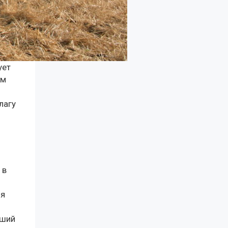
ует
ом
лагу
 в
ия
чший