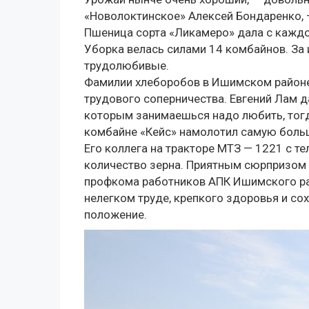
«Новолоктинское» Алексей Бондаренко, —
Пшеница сорта «Ликамеро» дала с каждог
Уборка велась силами 14 комбайнов. За
трудолюбивые.
Фамилии хлеборобов в Ишимском районе 
трудового соперничества. Евгений Лам да
которым занимаешься надо любить, тогда
комбайне «Кейс» намолотил самую больш
Его коллега на тракторе МТЗ — 1221 с т
количество зерна. Приятным сюрпризом 
профкома работников АПК Ишимского ра
нелегком труде, крепкого здоровья и с
положение.