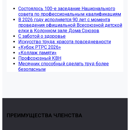
Состоялось 100-е заседание Национального
совета по профессиональным квалификациям
В 2026 году исполняется 90 лет с момента
проведения официальной Всесоюзной детской
елки в Колонном зале Дома Союзов
С заботой о здоровье
Искусство труда: красота повседневности
«Кубок РТРС 2026»
«Коллаж памяти»
Профсоюзный КВН
Месячник способный сделать труд более
безопасным
ПРЕИМУЩЕСТВА ЧЛЕНСТВА