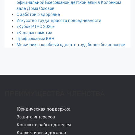
официальной Всесоюзной детской елки в Колонном
зале Дома Союзов
С заботой о здоровье
Искусство труда: красота повседневности
«Кубок РТРС 2026»
«Коллаж памяти»
Профсоюзный КВН
Месячник способный сделать труд более безопасным
ПРЕИМУЩЕСТВА ЧЛЕНСТВА
Юридическая поддержка
Защита интересов
Контакт с работодателем
Коллективный договор