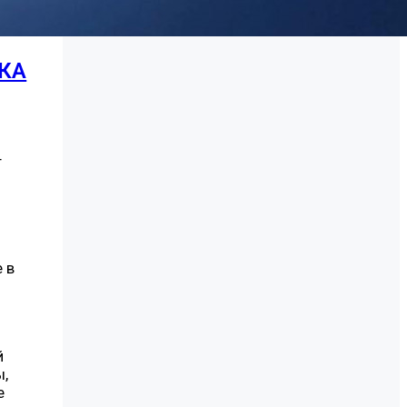
КА
т
 в
й
ы,
е