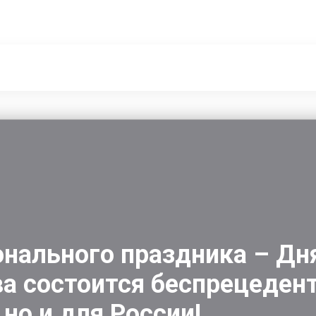
нального праздника – Дн
а состоится беспрецеден
но и для России!