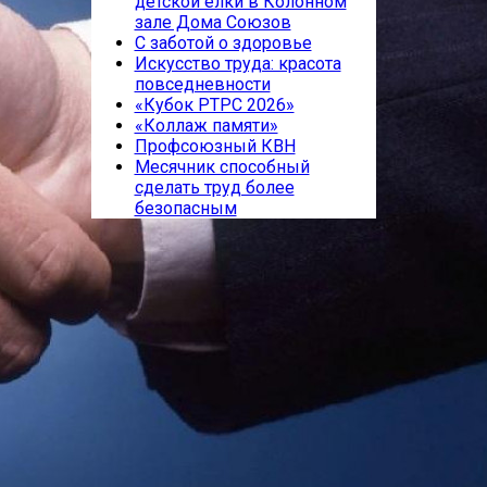
детской елки в Колонном
зале Дома Союзов
С заботой о здоровье
Искусство труда: красота
повседневности
«Кубок РТРС 2026»
«Коллаж памяти»
Профсоюзный КВН
Месячник способный
сделать труд более
безопасным