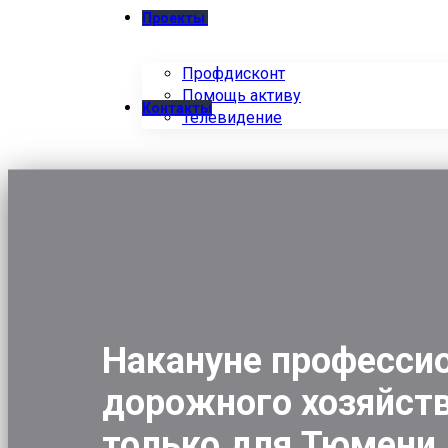
Проекты
Профдисконт
Помощь активу
Контакты
Телевидение
Накануне профессио
дорожного хозяйств
только для Тюмени, 