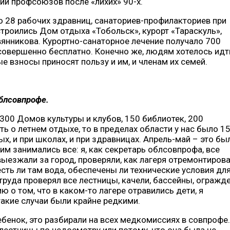
нии профсоюзов после «лихих» 90-х.
 28 рабочих здравниц, санаториев-профилакториев при
строились Дом отдыха «Тобольск», курорт «Тараскуль»,
янникова. Курортно-санаторное лечение получало 700
 совершенно бесплатно. Конечно же, людям хотелось идт
е взносы приносят пользу и им, и членам их семей.
блсовпрофе.
00 Домов культуры и клубов, 150 библиотек, 200
ить о летнем отдыхе, то в пределах области у нас было 1
ых, и при школах, и при здравницах. Апрель-май – это бы
им занимались все: я, как секретарь облсовпрофа, все
езжали за город, проверяли, как лагеря отремонтирова
сть ли там вода, обеспечены ли технические условия дл
труда проверял все лестницы, качели, бассейны, огражд
ю о том, что в каком-то лагере отравились дети, я
акие случаи были крайне редкими.
ебенок, это разбирали на всех медкомиссиях в совпрофе.
с лестницы по недосмотру или потому, что она была не