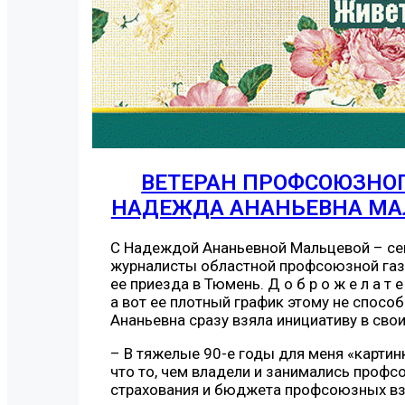
ВЕТЕРАН ПРОФСОЮЗНО
НАДЕЖДА АНАНЬЕВНА МА
С Надеждой Ананьевной Мальцевой – се
журналисты областной профсоюзной газе
ее приезда в Тюмень. Д о б р о ж е л а т 
а вот ее плотный график этому не спосо
Ананьевна сразу взяла инициативу в свои
– В тяжелые 90-е годы для меня «карти
что то, чем владели и занимались профс
страхования и бюджета профсоюзных вз