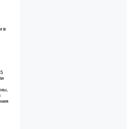
и в
55
ли
ны,
я
ения