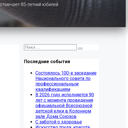
тмечает 85-летний юбилей
Последние события
Состоялось 100-е заседание
Национального совета по
профессиональным
квалификациям
В 2026 году исполняется 90
лет с момента проведения
официальной Всесоюзной
детской елки в Колонном
зале Дома Союзов
С заботой о здоровье
Искусство труда: красота