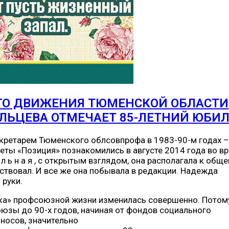
ГО ДВИЖЕНИЯ ТЮМЕНСКОЙ ОБЛАСТИ
ЛЬЦЕВА ОТМЕЧАЕТ 85-ЛЕТНИЙ ЮБИ
кретарем Тюменского облсовпрофа в 1983-90-м годах –
ты «Позиция» познакомились в августе 2014 года во в
е л ь н а я , с открытым взглядом, она располагала к общ
бствовал. И все же она побывала в редакции. Надежда
 руки.
нка» профсоюзной жизни изменилась совершенно. Потом
оюзы до 90-х годов, начиная от фондов социального
носов, значительно