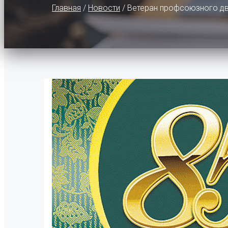
Главная
/
Новости
/
Ветеран профсоюзного дв