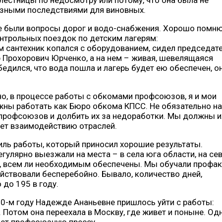
ьезными последствиями для виновных.
 были вопросы дорог и водо-снабжения. Хорошо помн
онтрольных поездок по детским лагерям:
 сантехник копался с оборудованием, сидел председат
 Прохорович Юрченко, а на нем – живая, шевелящаяся
едился, что вода пошла и лагерь будет ею обеспечен, о
но, в процессе работы с обкомами профсоюзов, я и мои
лжны работать как Бюро обкома КПСС. Не обязательно на
профсоюзов и долбить их за недоработки. Мы должны и
ает взаимодействию отраслей.
иль работы, который приносил хорошие результаты.
гулярно выезжали на места – в села юга области, на сев
т, всем ли необходимым обеспечены. Мы обучали профак
йствовали бесперебойно. Бывало, количество дней,
до 195 в году.
90-м году Надежде Ананьевне пришлось уйти с работы:
Потом она переехала в Москву, где живет и поныне. Од
ает профсоюзную прессу.