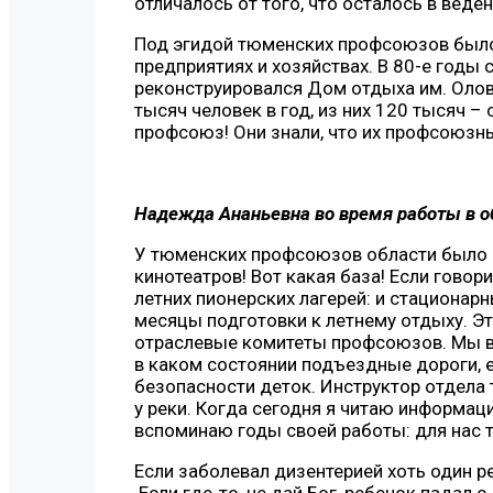
отличалось от того, что осталось в веде
Под эгидой тюменских профсоюзов было
предприятиях и хозяйствах. В 80-е годы 
реконструировался Дом отдыха им. Олов
тысяч человек в год, из них 120 тысяч –
профсоюз! Они знали, что их профсоюзны
Надежда Ананьевна во время работы в о
У тюменских профсоюзов области было 3
кинотеатров! Вот какая база! Если говор
летних пионерских лагерей: и стационарн
месяцы подготовки к летнему отдыху. Эт
отраслевые комитеты профсоюзов. Мы вы
в каком состоянии подъездные дороги, е
безопасности деток. Инструктор отдела 
у реки. Когда сегодня я читаю информаци
вспоминаю годы своей работы: для нас т
Если заболевал дизентерией хоть один р
Если где-то, не дай Бог, ребенок падал 