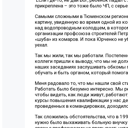
прикреплена – это тоже было ЧП, с сер
Самыми сложными в Тюменском регионе
картину, увиденную во время одной из к
над водопроводным колодцем, в котором
организации профсоюза строителей Петр
«шуба» из комаров. И пока Юрченко не уб
уехал.
Так мы жили, так мы работали. Постепен
коллеги пришли к выводу, что мы не до
наших заседаниях заслушивать обкомы 
обучать и быть органом, который помог
Меня радовало то, что мы нашли свой ст
Работать было безумно интересно. Мы ре
чтобы видеть, как люди живут, работаю
курсы повышения квалификации у нас де
проведенных в командировках, доходило 
Так сложились обстоятельства, что в 19
нужно было выхаживать больную внучку. 
связи с профсоюзами не прерывает: чит