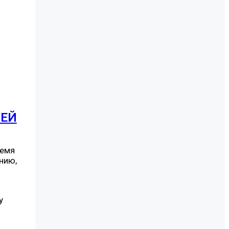
ЛЕЙ
ремя
ению,
у