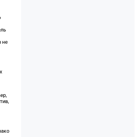
ю
ель
н не
х
ер,
тив,
нако