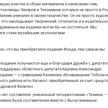
вших участие в сборе материалов и написании глав,
стоковеды Захаров и Тихомиров, которые не просто в Ро
Валеев уникален в своем творчестве. Он не просто худож
, что накладывает творческий отпечаток и в издательск
 задуманные им издания могли бы не состояться. Мы
иги стали музейными экспонатами.
еню, что вы приобретаете издания Фонда, тем самым вы
и издания получаются еще и благодаря дружбе с депутат
поддержке областного депутата Крупина Александра
здание — с гравюрами Казимова «Возвращение Тобольск
го района есть Каталог, приобретенный за счет средст
дровной Величко.
го лет составляли уникальный четырехтомник «Тюмень —
сеевна была составителем вместе с Вычугжаниным