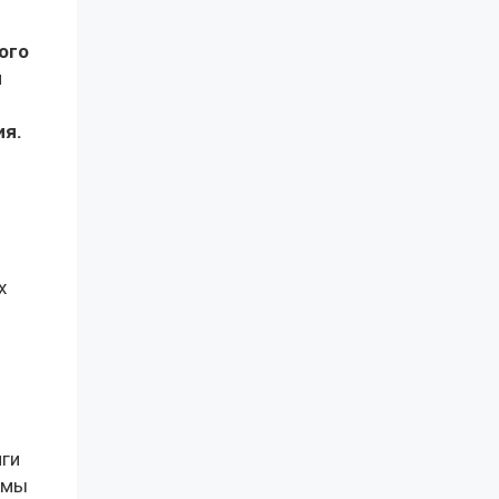
ого
я
ия.
х
иги
и мы