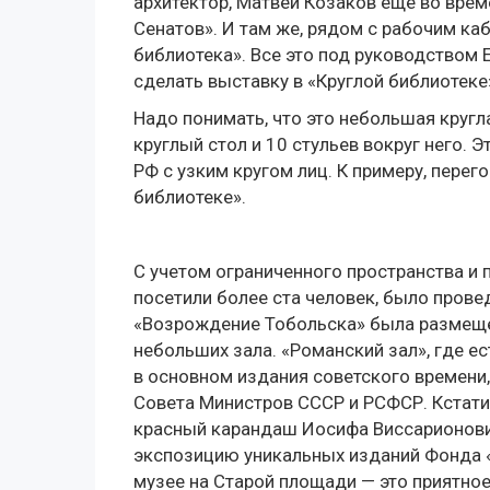
архитектор, Матвей Козаков еще во врем
Сенатов». И там же, рядом с рабочим ка
библиотека». Все это под руководством
сделать выставку в «Круглой библиотеке
Надо понимать, что это небольшая кругл
круглый стол и 10 стульев вокруг него.
РФ с узким кругом лиц. К примеру, перег
библиотеке».
С учетом ограниченного пространства и
посетили более ста человек, было пров
«Возрождение Тобольска» была размещен
небольших зала. «Романский зал», где ес
в основном издания советского времени
Совета Министров СССР и РСФСР. Кстати, 
красный карандаш Иосифа Виссарионович
экспозицию уникальных изданий Фонда 
музее на Старой площади — это приятно