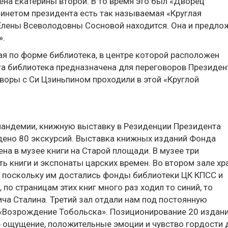
ена Екатерины второй. В то время это был «Дворец
бинетом президента есть так называемая «Круглая
 Елены Всеволодовны Сосновой находится. Она и предло
».
ая по форме библиотека, в центре которой расположен
 Эта библиотека предназначена для переговоров Президен
оворы с Си Цзиньпином проходили в этой «Круглой
 пандемии, книжную выставку в Резиденции Президента
едено 80 экскурсий. Выставка книжных изданий Фонда
а в музее книги на Старой площади. В музее три
ть книги и экспонаты царских времен. Во втором зале хр
, поскольку им достались фонды библиотеки ЦК КПСС и
по страницам этих книг много раз ходил то синий, то
а Сталина. Третий зал отдали нам под постоянную
«Возрождение Тобольска». Позиционирование 20 издани
е ощущение, положительные эмоции и чувство гордости 