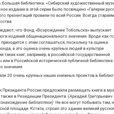
нь большая библиотека. «Сибирский художественный муз
ное издание в этой серии было посвящено «Галереи рус
го презентаций провели по всей России. Всегда старае
сства.
рждают, что Фонд «Возрождение Тобольска» выпускает
ги изданий общенационального значения. Вроде как-то
 приходится с этим соглашаться, поскольку та оценка
онда, а это оценка очень крупных людей в культуре
и таких книг, например, в российской государственной
 или в Российской исторической публичной библиотеке.
о значения.
али 20 очень крупных наших книжных проектов в библио
 Президента России предложила размещать книги в муз
а также в Резиденции Президента.
(Аркадий Григорьевич
тонахождение библиотеки)
Не все могут побывать там, 
ой площади. Кстати, строил это здание великий русски