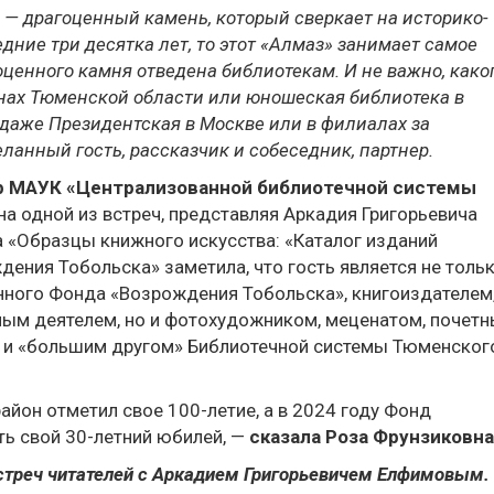
 — драгоценный камень, который сверкает на историко-
дние три десятка лет, то этот «Алмаз» занимает самое
гоценного камня отведена библиотекам. И не важно, како
йонах Тюменской области или юношеская библиотека в
 даже Президентская в Москве или в филиалах за
ланный гость, рассказчик и собеседник, партнер.
ор МАУК «Централизованной библиотечной системы
на одной из встреч, представляя Аркадия Григорьевича
 «Образцы книжного искусства: «Каталог изданий
ения Тобольска» заметила, что гость является не толь
нного Фонда «Возрождения Тобольска», книгоиздателем
ным деятелем, но и фотохудожником, меценатом, почет
 и «большим другом» Библиотечной системы Тюменског
йон отметил свое 100-летие, а в 2024 году Фонд
ь свой 30-летний юбилей, —
сказала Роза Фрунзиковна
стреч читателей с Аркадием Григорьевичем Елфимовым.