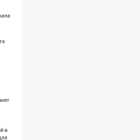
жила
та
анят
й в
для