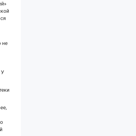
ей»
ской
мся
 не
 У
теки
ее,
но
й