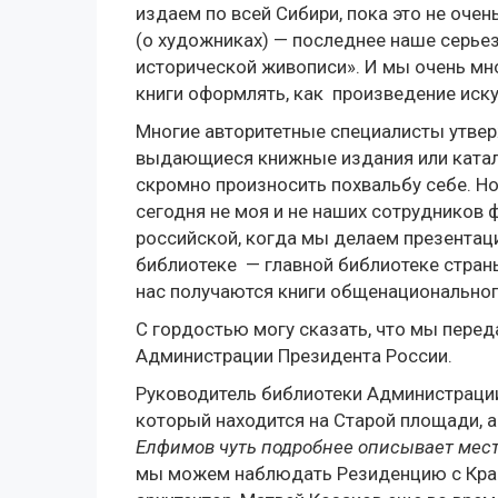
издаем по всей Сибири, пока это не оче
(о художниках) — последнее наше серьез
исторической живописи». И мы очень мно
книги оформлять, как произведение иску
Многие авторитетные специалисты утве
выдающиеся книжные издания или катало
скромно произносить похвальбу себе. Но
сегодня не моя и не наших сотрудников ф
российской, когда мы делаем презентаци
библиотеке — главной библиотеке страны
нас получаются книги общенациональног
С гордостью могу сказать, что мы перед
Администрации Президента России.
Руководитель библиотеки Администрации
который находится на Старой площади, 
Елфимов чуть подробнее описывает мес
мы можем наблюдать Резиденцию с Красн