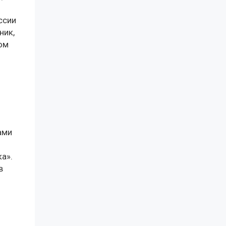
ссии
ник,
ом
ами
а».
в