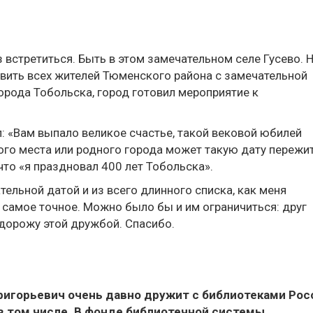
 встретиться. Быть в этом замечательном селе Гусево. 
авить всех жителей Тюменского района с замечательной
орода Тобольска, город готовил мероприятие к
: «Вам выпало великое счастье, такой вековой юбилей
го места или родного города может такую дату пережит
что «я праздновал 400 лет Тобольска».
тельной датой и из всего длинного списка, как меня
 самое точное. Можно было бы и им ограничиться: друг
дорожу этой дружбой. Спасибо.
ригорьевич очень давно дружит с библиотеками Рос
в том числе. В фонде библиотечной системы