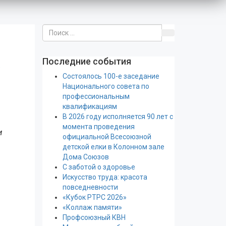
Последние события
…
Состоялось 100-е заседание
Национального совета по
профессиональным
квалификациям
В 2026 году исполняется 90 лет с
момента проведения
и
официальной Всесоюзной
детской елки в Колонном зале
Дома Союзов
С заботой о здоровье
Искусство труда: красота
повседневности
«Кубок РТРС 2026»
«Коллаж памяти»
Профсоюзный КВН