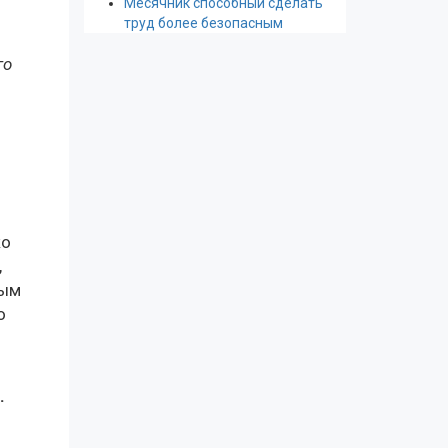
Месячник способный сделать
труд более безопасным
го
ко
,
ным
о
.