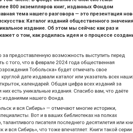
лее 800 экземпляров книг, изданных Фондом
авная тема нашего разговора — это презентация нов
искусства: Каталог изданий общественного значени
кальное издание. Об этом мы сейчас как раз и
ажет о том, как родилась идея и о процессе создан
о за предоставленную возможность выступить перед
ь с того, что в феврале 2024 года общественная
озрождения Тобольска» будет отмечать свое
 круглой дате издавали каталог или указатель всех наши
открыток, календарей. Общая цифра всех изданий за
 них есть уникальные издания. Спасибо вам, что даёте
с изданиями нашего Фонда.
льск и вся Сибирь» — отмечают многие историки,
специалисты. Вот и в ваших библиотеках на полках
, талантливого писателя последнего десятилетия или кн
 и вся Сибирь», что тоже впечатляет. Книги такой сери