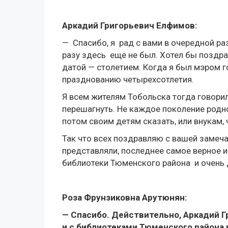
Аркадий Григорьевич Елфимов:
— Спасибо, я рад с вами в очередной раз
разу здесь еще не был. Хотел бы поздр
датой — столетием. Когда я был мэром г
празднованию четырехсотлетия.
Я всем жителям Тобольска тогда говорил
перешагнуть. Не каждое поколение родно
потом своим детям сказать, или внукам, 
Так что всех поздравляю с вашей замеча
представляли, последнее самое верное и
библиотеки Тюменского района и очень 
Роза Фрунзиковна Арутюнян:
— Спасибо. Действительно, Аркадий Г
и с библиотеками Тюменского района 