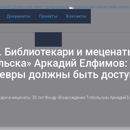
Документы
Проекты
Контакты
 Библиотекари и меценаты
ьска» Аркадий Елфимов: 
евры должны быть досту
ари и меценаты. 30 лет Фонду «Возрождение Тобольска» Аркадий Е