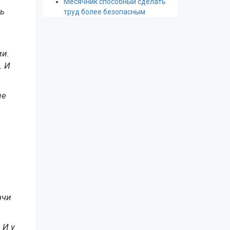
Месячник способный сделать
ть
труд более безопасным
ии.
. И
не
ачи
 И у