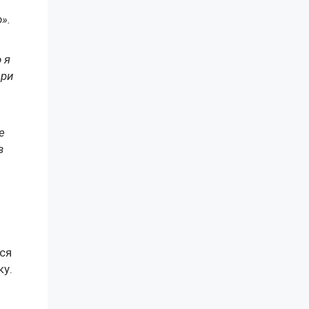
».
 я
при
е
в
ся
ку.