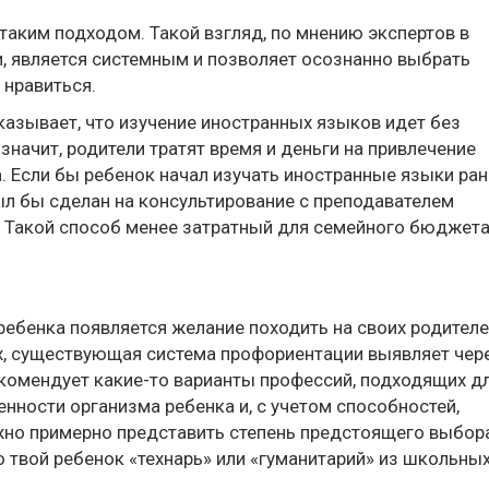
таким подходом. Такой взгляд, по мнению экспертов в
, является системным и позволяет осознанно выбрать
 нравиться.
казывает, что изучение иностранных языков идет без
 значит, родители тратят время и деньги на привлечение
. Если бы ребенок начал изучать иностранные языки ра
ыл бы сделан на консультирование с преподавателем
. Такой способ менее затратный для семейного бюджета
ребенка появляется желание походить на своих родителе
, существующая система профориентации выявляет чер
екомендует какие-то варианты профессий, подходящих д
енности организма ребенка и, с учетом способностей,
ожно примерно представить степень предстоящего выбор
о твой ребенок «технарь» или «гуманитарий» из школьны