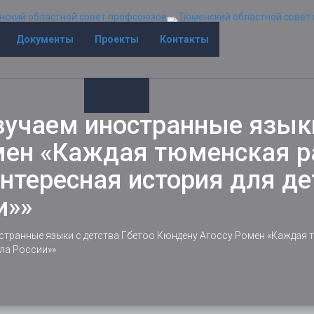
Документы
Проекты
Контакты
учаем иностранные языки
мен «Каждая тюменская р
тересная история для де
и»»
транные языки с детства Гбетоо Кюндену Агоссу Ромен «Каждая 
ила России»»