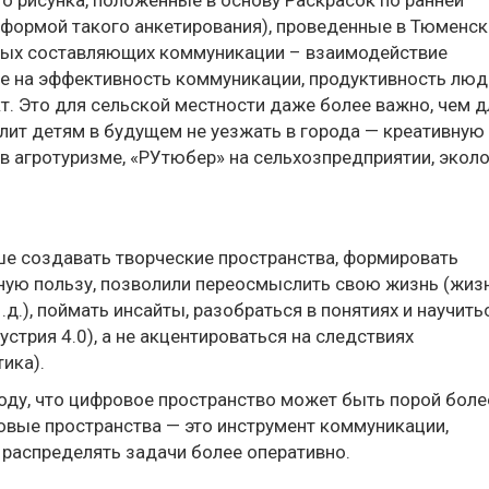
го рисунка, положенные в основу Раскрасок по ранней
 формой такого анкетирования), проведенные в Тюменс
жных составляющих коммуникации – взаимодействие
е на эффективность коммуникации, продуктивность люд
т. Это для сельской местности даже более важно, чем д
олит детям в будущем не уезжать в города — креативную
 в агротуризме, «РУтюбер» на сельхозпредприятии, эколо
ше создавать творческие пространства, формировать
ьную пользу, позволили переосмыслить свою жизнь (жиз
.д.), поймать инсайты, разобраться в понятиях и научить
стрия 4.0), а не акцентироваться на следствиях
ика).
оду, что цифровое пространство может быть порой боле
вые пространства — это инструмент коммуникации,
 распределять задачи более оперативно.