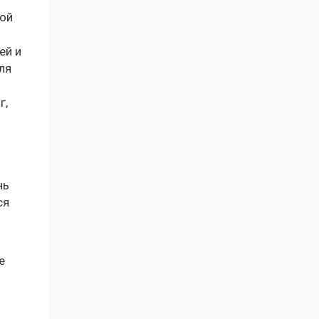
кой
ей и
ля
г,
нь
ся
е