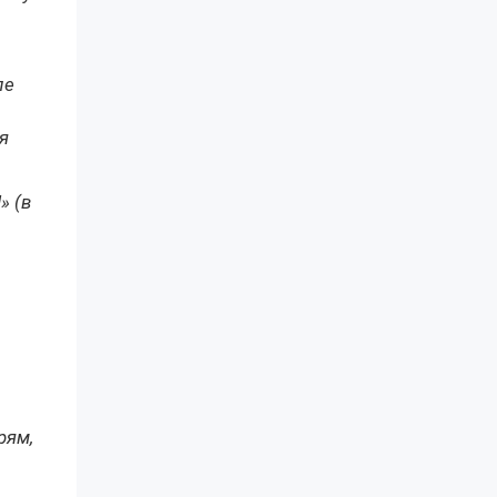
ле
я
» (в
рям,