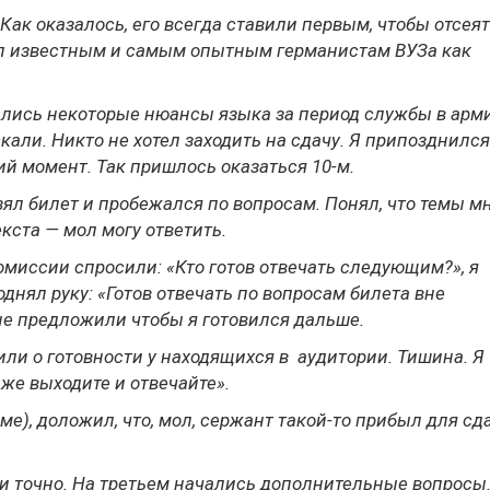
ак оказалось, его всегда ставили первым, чтобы отсея
ал известным и самым опытным германистам ВУЗа как
лись некоторые нюансы языка за период службы в арм
скали. Никто не хотел заходить на сдачу. Я припозднился
й момент. Так пришлось оказаться 10-м.
ял билет и пробежался по вопросам. Понял, что темы м
кста — мол могу ответить.
миссии спросили: «Кто готов отвечать следующим?», я
однял руку: «Готов отвечать по вопросам билета вне
не предложили чтобы я готовился дальше.
ли о готовности у находящихся в аудитории. Тишина. Я
 же выходите и отвечайте».
е), доложил, что, мол, сержант такой-то прибыл для сд
и точно. На третьем начались дополнительные вопросы.