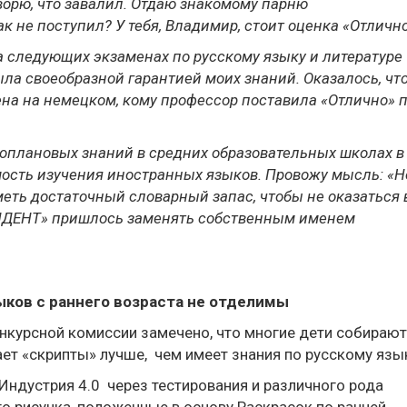
оворю, что завалил. Отдаю знакомому парню
к не поступил? У тебя, Владимир, стоит оценка «Отлично
а следующих экзаменах по русскому языку и литературе
ла своеобразной гарантией моих знаний. Оказалось, что
на на немецком, кому профессор поставила «Отлично» 
оплановых знаний в средних образовательных школах в
ость изучения иностранных языков. Провожу мысль: «Н
еть достаточный словарный запас, чтобы не оказаться 
ОНДЕНТ» пришлось заменять собственным именем
зыков
с раннего возраста не отделимы
онкурсной комиссии замечено, что многие дети собирают
ает «скрипты» лучше, чем имеет знания по русскому язы
ндустрия 4.0 через тестирования и различного рода