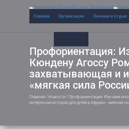
Главная
Организация
Лечение и отдых
Профориентация: Из
Кюндену Агоссу Ро
захватывающая и ин
«мягкая сила Росси
Главная
/
Новости
/
Профориентация: Изучаем инос
интересная история для детей в Африке - «мягкая с