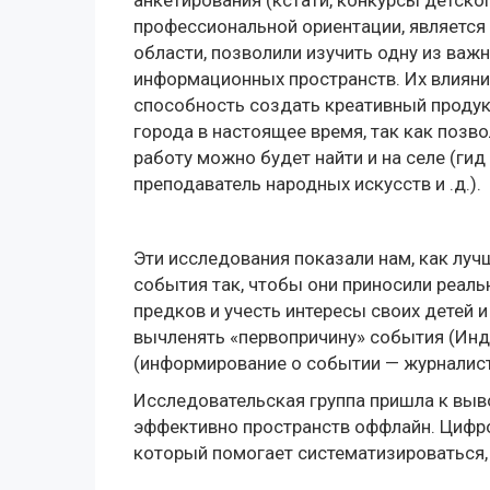
анкетирования (кстати, конкурсы детско
профессиональной ориентации, является
области, позволили изучить одну из ва
информационных пространств. Их влияни
способность создать креативный продук
города в настоящее время, так как позв
работу можно будет найти и на селе (гид
преподаватель народных искусств и .д.).
Эти исследования показали нам, как луч
события так, чтобы они приносили реал
предков и учесть интересы своих детей и 
вычленять «первопричину» события (Инду
(информирование о событии — журналист
Исследовательская группа пришла к выв
эффективно пространств оффлайн. Цифро
который помогает систематизироваться,