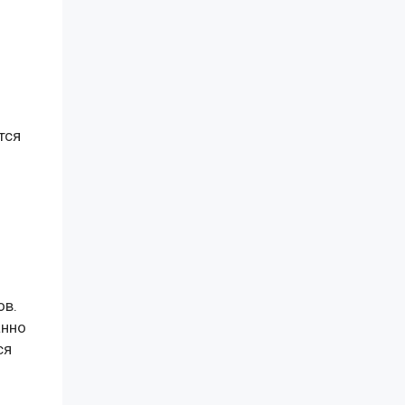
тся
ов.
анно
ся