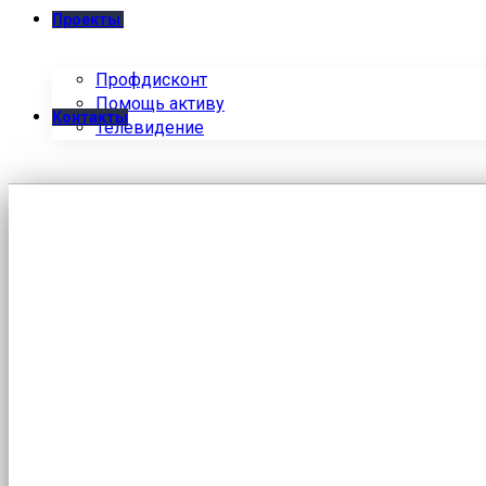
Проекты
Профдисконт
Помощь активу
Контакты
Телевидение
Знаки народного признан
Главная
/
Новости
/
Знаки народного признания