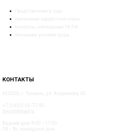
Представление в суде
Увеличение заработной платы
Контроль соблюдения ТК РФ
Улучшение условий труда
КОНТАКТЫ
625000, г. Тюмень, ул. Хохрякова, 50
+7 (3452) 25-77-85
tmoop@mail.ru
Будние дни: 8:00 - 17:00
Сб - Вс: выходные дни