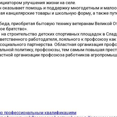
ициатором улучшения жизни на селе.
 он оказывает помощь и поддержку многодетным и мало
тая канцелярские товары и школьную форму, а также пу
беда, приобретая бытовую технику ветеранам Великой 
ое братство».
 на строительство детских спортивных площадок в Сла
тветственного работодателя, лояльного к профсоюзу ка
оциального партнерства. Областная организация профс
льной политику, профсоюзы, тем самым повышая прести
астной организации профсоюза работников агропромыш
а по профессиональным квалификациям