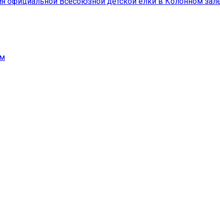
ения официальной Всесоюзной детской елки в Колонном за
ым