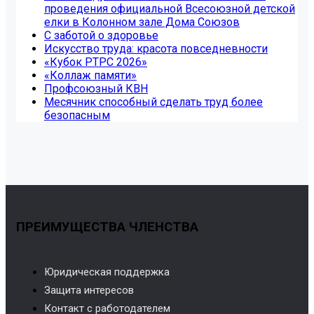
проведения официальной Всесоюзной детской
елки в Колонном зале Дома Союзов
С заботой о здоровье
Искусство труда: красота повседневности
«Кубок РТРС 2026»
«Коллаж памяти»
Профсоюзный КВН
Месячник способный сделать труд более
безопасным
ПРЕИМУЩЕСТВА ЧЛЕНСТВА
Юридическая поддержка
Защита интересов
Контакт с работодателем