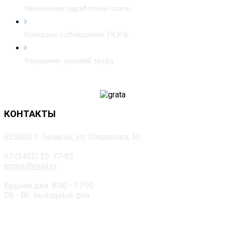
Увеличение заработной платы
Контроль соблюдения ТК РФ
Улучшение условий труда
КОНТАКТЫ
625000, г. Тюмень, ул. Хохрякова, 50
+7 (3452) 25-77-85
tmoop@mail.ru
Будние дни: 8:00 - 17:00
Сб - Вс: выходные дни