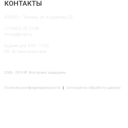
КОНТАКТЫ
625000, г. Тюмень, ул. Хохрякова, 50
+7 (3452) 25-77-85
tmoop@mail.ru
Будние дни: 8:00 - 17:00
Сб - Вс: выходные дни
2006 - 2019 © Все права защищены
Политика конфиденциальности
|
Согласие на обработку данных