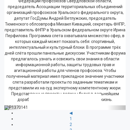
Федерации профсоюзов Свердловской области,
председатель Ассоциации территориальных объединений
организаций профсоюзов Уральского федерального округа,
депутат ГосДумы Андрей Ветлужских, председатель
Тюменского облсовпрофа Михаил Кивацкий, секретарь ФНПР,
представитель ФНПР в Уральском федеральном округе Ирина
Перфилова. Программа слета охватывала множество сфер, в
которых каждый может показать себя: спортивный,
интеллектуальный и культурный блоки. В программе трёх
дней слёта прошли панельные дискуссии. Участникам форума
предлагалось узнать и освежить свои знания в области
информационной работы, защиты трудовых прав и
агитационной работы для членов профсоюза. Чтобы
полученный материал имел прикладное значение участники
слета разработали проекты по заданным тематикам и
представили их на суд экспертному компетентному жюри.
Представленные проекты должны будут в дальнейшем
доработаны исполнителями и внедрены в жизнь.
Previous
Next
◀
1
2