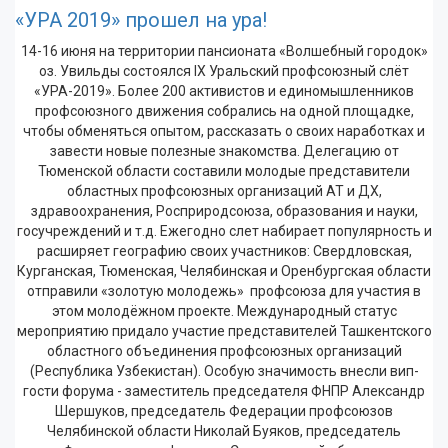
«УРА 2019» прошел на ура!
14-16 июня на территории пансионата «Волшебный городок»
оз. Увильды состоялся IX Уральский профсоюзный слёт
«УРА-2019». Более 200 активистов и единомышленников
профсоюзного движения собрались на одной площадке,
чтобы обменяться опытом, рассказать о своих наработках и
завести новые полезные знакомства. Делегацию от
Тюменской области составили молодые представители
областных профсоюзных организаций АТ и ДХ,
здравоохранения, Росприродсоюза, образования и науки,
госучреждений и т.д. Ежегодно слет набирает популярность и
расширяет географию своих участников: Свердловская,
Курганская, Тюменская, Челябинская и Оренбургская области
отправили «золотую молодежь» профсоюза для участия в
этом молодёжном проекте. Международный статус
мероприятию придало участие представителей Ташкентского
областного объединения профсоюзных организаций
(Республика Узбекистан). Особую значимость внесли вип-
гости форума - заместитель председателя ФНПР Александр
Шершуков, председатель Федерации профсоюзов
Челябинской области Николай Буяков, председатель